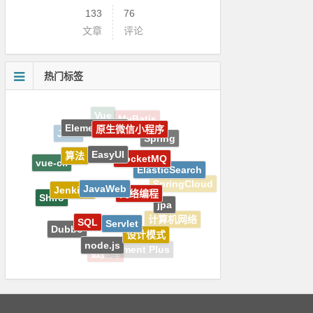
133
76
文章
评论
热门标签
ElementPlus
原生微信小程序
Java
Spring
EasyUI
算法
RocketMQ
vue-cli
ElasticSearch
JavaWeb
SpringCloud
Jenkins
网络编程
Shiro
jpa
SQL
Servlet
计算机网络
Dubbo
设计模式
node.js
Element Plus
数据库