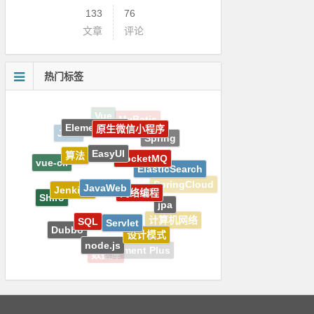
133
76
文章
评论
热门标签
ElementPlus
原生微信小程序
Java
Spring
EasyUI
算法
RocketMQ
vue-cli
ElasticSearch
JavaWeb
SpringCloud
Jenkins
网络编程
Shiro
jpa
SQL
Servlet
计算机网络
Dubbo
设计模式
Docker
node.js
Element Plus
数据库