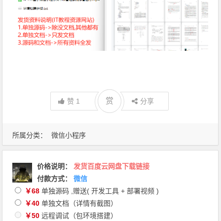
赏
赏
赞
1
分享
所属分类：
微信小程序
价格说明
：
发货百度云网盘下载链接
付款方式：
微信
￥68
单独源码 ,赠送( 开发工具 + 部署视频 )
￥40
单独文档（详情有截图）
￥50
远程调试（包环境搭建）