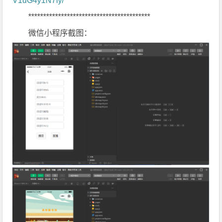
V1uG4y1N7fy/
*****************************************
微信小程序截图：