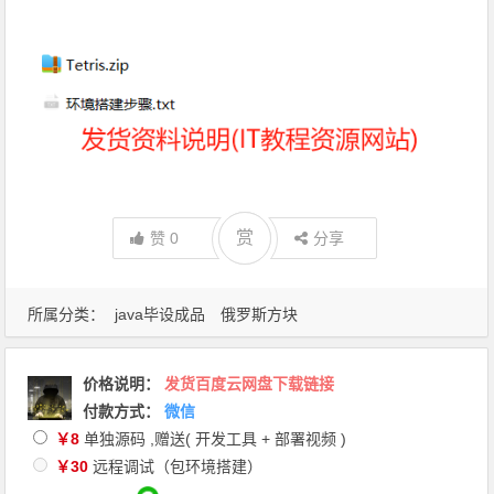
赏
赏
赞
0
分享
所属分类：
java毕设成品
俄罗斯方块
价格说明
：
发货百度云网盘下载链接
付款方式：
微信
￥8
单独源码 ,赠送( 开发工具 + 部署视频 )
￥30
远程调试（包环境搭建）