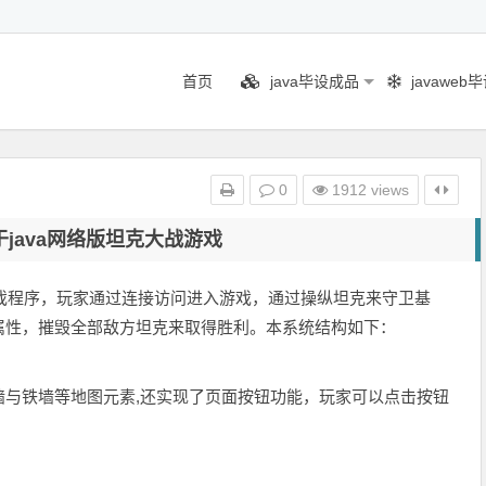
首页
java毕设成品
javaweb
0
1912 views
基于java网络版坦克大战游戏
游戏程序，玩家通过连接访问进入游戏，通过操纵坦克来守卫基
属性，摧毁全部敌方坦克来取得胜利。本系统结构如下：
墙与铁墙等地图元素,还实现了页面按钮功能，玩家可以点击按钮