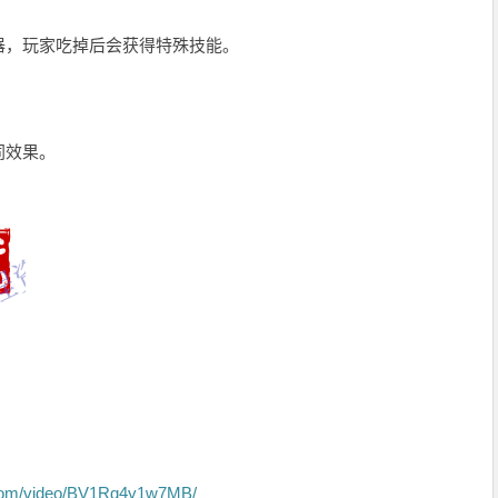
器，玩家吃掉后会获得特殊技能。
同效果。
li.com/video/BV1Rq4y1w7MB/