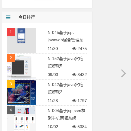
今日排行
1
N-045基于jsp、
javaweb宿舍管理系
统
11/30
2475
2
N-152基于java贪吃
蛇游戏5
09/03
3432
3
N-042基于java贪吃
蛇游戏2
11/28
1797
4
N-004基于jsp,ssm框
架手机商城系统
10/02
5384