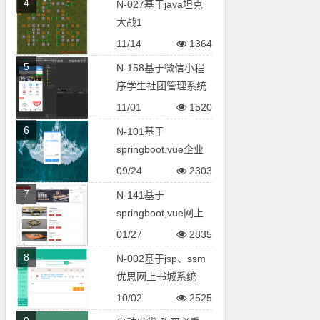
4
N-027基于java坦克
大战1
11/14
1364
5
N-158基于微信小程
序学生社团管理系统
11/01
1520
6
N-101基于
springboot,vue企业
网盘系统
09/24
2303
7
N-141基于
springboot,vue网上
拍卖平台
01/27
2835
8
N-002基于jsp、ssm
优思网上书城系统
10/02
2525