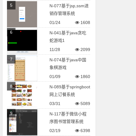
5
N-077基于jsp,ssm进
销存管理系统
01/24
1608
6
N-041基于java贪吃
蛇游戏1
11/28
2099
7
N-074基于java中国
象棋游戏
01/09
1860
8
N-089基于springboot
网上订餐系统
03/31
5089
9
N-117基于微信小程
序图书馆管理系统
02/19
6398