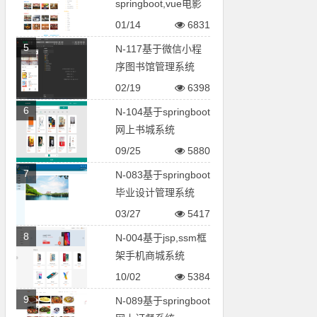
springboot,vue电影
院售票系统
01/14
6831
5
N-117基于微信小程
序图书馆管理系统
02/19
6398
6
N-104基于springboot
网上书城系统
09/25
5880
7
N-083基于springboot
毕业设计管理系统
03/27
5417
8
N-004基于jsp,ssm框
架手机商城系统
10/02
5384
9
N-089基于springboot