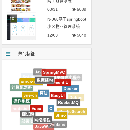
网上订餐系统
03/31
5089
10
N-068基于springboot
小区物业管理系统
12/03
5048
热门标签
数据结构
Element UI
vue-router
算法
Docker
EasyUI
vue-cli
计算机网络
RocketMQ
C
操作系统
Vuex
Dubbo
Shiro
面试题
ElasticSearch
node.js
网络编程
Jenkins
部署演示
SpringCloud
JavaWeb
JVM
Hibernate