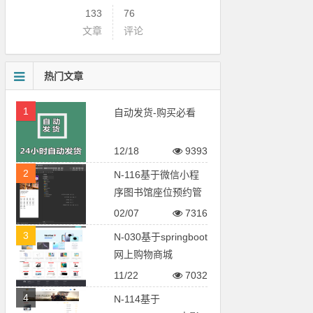
133
76
文章
评论
热门文章
1
自动发货-购买必看
12/18
9393
2
N-116基于微信小程
序图书馆座位预约管
理系统
02/07
7316
3
N-030基于springboot
网上购物商城
11/22
7032
4
N-114基于