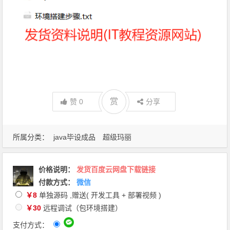
赏
赏
赞
0
分享
所属分类：
java毕设成品
超级玛丽
价格说明
：
发货百度云网盘下载链接
付款方式：
微信
￥8
单独源码 ,赠送( 开发工具 + 部署视频 )
￥30
远程调试（包环境搭建）
支付方式：