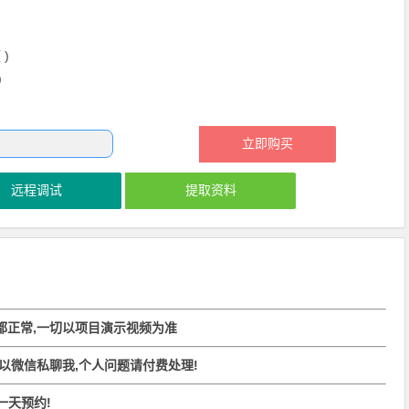
)
)
立即购买
远程调试
提取资料
都正常,一切以项目演示视频为准
可以微信私聊我,个人问题请付费处理!
前一天预约!