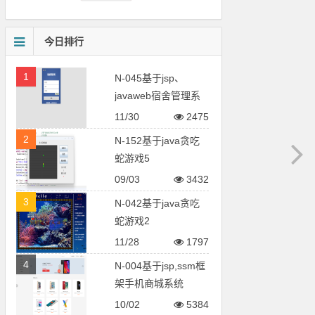
今日排行
1
N-045基于jsp、
javaweb宿舍管理系
统
11/30
2475
2
N-152基于java贪吃
蛇游戏5
09/03
3432
3
N-042基于java贪吃
蛇游戏2
11/28
1797
4
N-004基于jsp,ssm框
架手机商城系统
10/02
5384