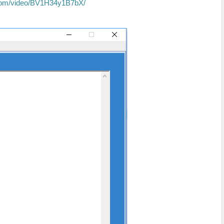
i.com/video/BV1H34y1B7bX/