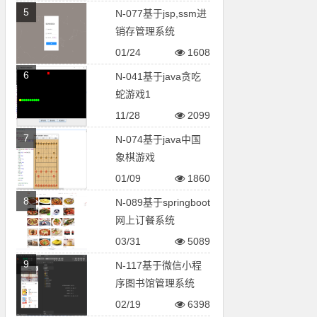
5
N-077基于jsp,ssm进
销存管理系统
01/24
1608
6
N-041基于java贪吃
蛇游戏1
11/28
2099
7
N-074基于java中国
象棋游戏
01/09
1860
8
N-089基于springboot
网上订餐系统
03/31
5089
9
N-117基于微信小程
序图书馆管理系统
02/19
6398