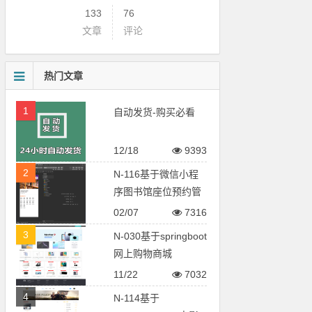
133
76
文章
评论
热门文章
1
自动发货-购买必看
12/18
9393
2
N-116基于微信小程
序图书馆座位预约管
理系统
02/07
7316
3
N-030基于springboot
网上购物商城
11/22
7032
4
N-114基于