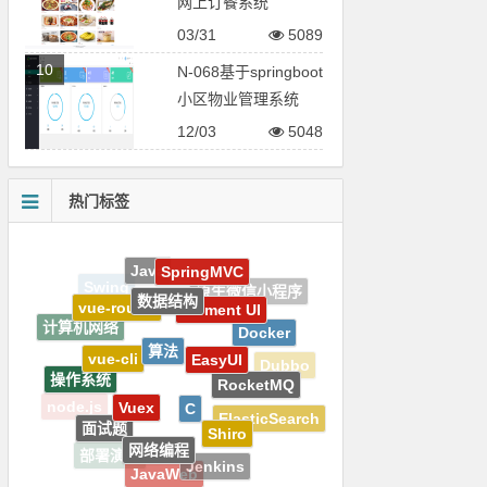
网上订餐系统
03/31
5089
10
N-068基于springboot
小区物业管理系统
12/03
5048
热门标签
数据结构
Element UI
vue-router
算法
Docker
EasyUI
计算机网络
vue-cli
RocketMQ
操作系统
Dubbo
C
Vuex
Shiro
面试题
ElasticSearch
node.js
网络编程
部署演示
Jenkins
SpringCloud
JavaWeb
JVM
Hibernate