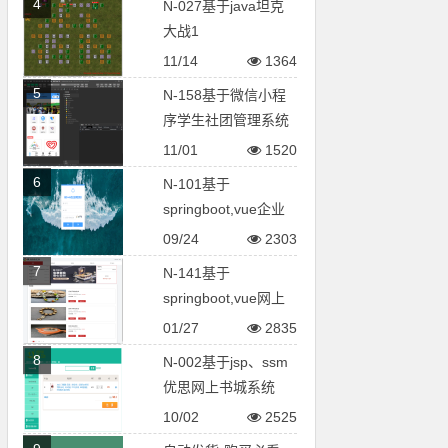
4
N-027基于java坦克
大战1
11/14
1364
5
N-158基于微信小程
序学生社团管理系统
11/01
1520
6
N-101基于
springboot,vue企业
网盘系统
09/24
2303
7
N-141基于
springboot,vue网上
拍卖平台
01/27
2835
8
N-002基于jsp、ssm
优思网上书城系统
10/02
2525