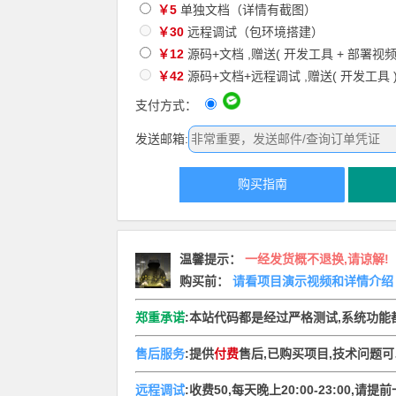
￥5
单独文档（详情有截图）
￥30
远程调试（包环境搭建）
￥12
源码+文档 ,赠送( 开发工具 + 部署视频 
￥42
源码+文档+远程调试 ,赠送( 开发工具 
支付方式：
发送邮箱:
购买指南
温馨提示
：
一经发货概不退换,请谅解!
购买前：
请看项目演示视频和详情介绍
郑重承诺
:本站代码都是经过严格测试,系统功能
售后服务
:提供
付费
售后,已购买项目,技术问题
远程调试
:收费50,每天晚上20:00-23:00,请提