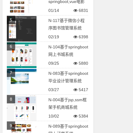
springboot,vue电影
院售票系统
01/14
6831
5
N-117基于微信小程
序图书馆管理系统
02/19
6398
6
N-104基于springboot
网上书城系统
09/25
5880
7
N-083基于springboot
毕业设计管理系统
03/27
5417
8
N-004基于jsp,ssm框
架手机商城系统
10/02
5384
9
N-089基于springboot