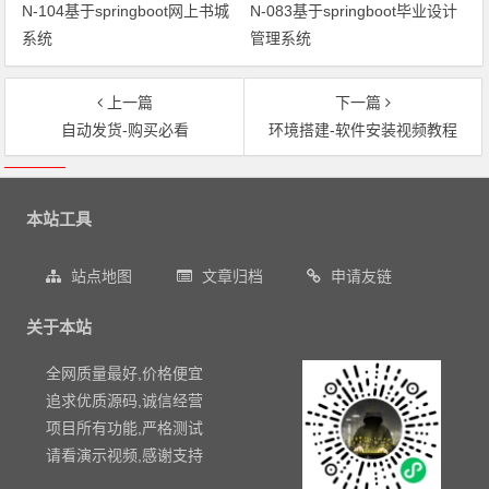
N-104基于springboot网上书城
N-083基于springboot毕业设计
系统
管理系统
上一篇
下一篇
自动发货-购买必看
环境搭建-软件安装视频教程
文章导航
本站工具
站点地图
文章归档
申请友链
关于本站
全网质量最好,价格便宜
追求优质源码,诚信经营
项目所有功能,严格测试
请看演示视频,感谢支持