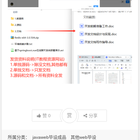
赏
赏
赞
0
分享
所属分类：
javaweb毕设成品
其他web毕设