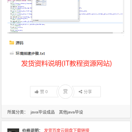
赏
赏
赞
0
分享
所属分类：
java毕设成品
其他java毕设
价格说明
：
发货百度云网盘下载链接